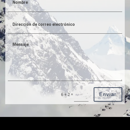
Enviar
=
6 + 2